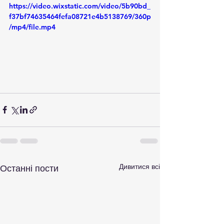
https://video.wixstatic.com/video/5b90bd_
f37bf74635464fefa08721e4b5138769/360p
/mp4/file.mp4
Дивитися всі
Останні пости