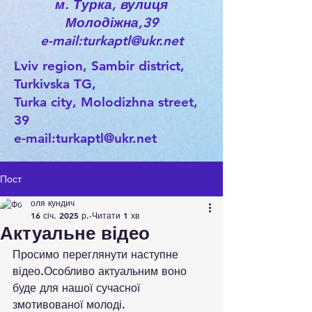
м. Турка, вулиця
Молодіжна,39
e-mail:turkaptl@ukr.net
Lviv region, Sambir district,
Turkivska TG,
Turka city, Molodizhna street,
39
e-mail:
turkaptl@ukr.net
Пост
оля кундич
16 січ. 2025 р.
Читати 1 хв
Актуальне відео
Просимо переглянути наступне 
відео.Особливо актуальним воно 
буде для нашої сучасної 
змотивованої молоді.