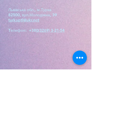
любов до рідної з
Львівська обл., м.Турка
цієї наг
82500, вул.Молодіжна, 39
turkaptl@ukr.net
Tелефон: +38
0(3269) 3-21-54