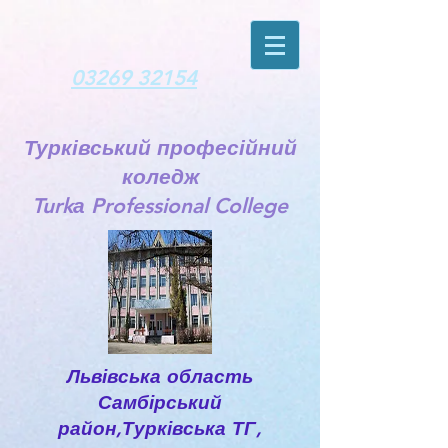
03269 32154
Турківський професійний
коледж
Turkа Professional College
Львівська область
Самбірський
район,Турківська ТГ,