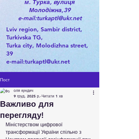
м. Турка, вулиця
Молодіжна,39
e-mail:turkaptl@ukr.net
Lviv region, Sambir district,
Turkivska TG,
Turka city, Molodizhna street,
39
e-mail:
turkaptl@ukr.net
Пост
оля кундич
9 груд. 2025 р.
Читати 1 хв
Важливо для
перегляду!
Міністерством цифрової 
трансформації України спільно з 