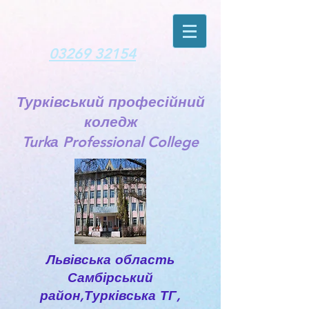
03269 32154
Турківський професійний
коледж
Turkа Professional College
Львівська область
Самбірський
район,Турківська ТГ,