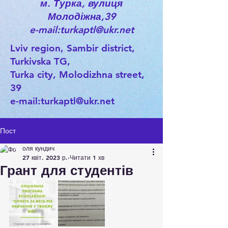
м. Турка, вулиця
Молодіжна,39
e-mail:turkaptl@ukr.net
Lviv region, Sambir district,
Turkivska TG,
Turka city, Molodizhna street,
39
e-mail:
turkaptl@ukr.net
Пост
оля кундич
27 квіт. 2023 р.
Читати 1 хв
Грант для студентів