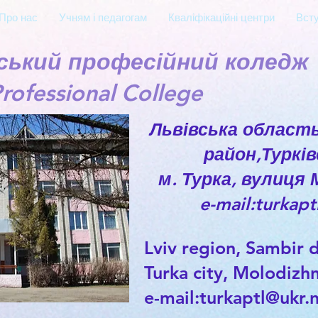
Про нас
Учням і педагогам
Кваліфікаційні центри
Вст
вський професійний коледж
rofessional College
Львівська област
район,Турків
м. Турка, вулиця
e-mail:turkapt
Lviv region, Sambir d
Turka city, Molodizhn
e-mail:
turkaptl@ukr.