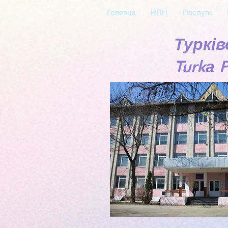
Головна
НПЦ
Послуги
Туркі
Turkа P