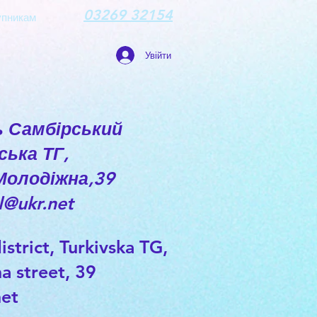
03269 32154
упникам
Увійти
ь Самбірський
ська ТГ,
 Молодіжна,39
l@ukr.net
istrict, Turkivska TG,
a street, 39
net