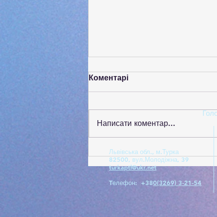
Коментарі
Гол
Написати коментар...
Global Money Week
Львівська обл., м.Турка
82500, вул.Молодіжна, 39
turkaptl@ukr.net
Tелефон: +38
0(3269) 3-21-54