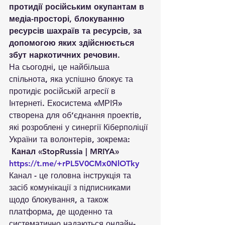
протидії російським окупантам в 
медіа-просторі, блокуванню 
ресурсів шахраїв та ресурсів, за 
допомогою яких здійснюється 
збут наркотичних речовин.
На сьогодні, це найбільша 
спільнота, яка успішно блокує та 
протидіє російській агресії в 
Інтернеті. Екосистема «МРІЯ» 
створена для об’єднання проектів, 
які розроблені у синергії Кіберполіції 
України та волонтерів, зокрема:
Канал «StopRussia | MRIYA» 
https://t.me/+rPL5V0CMx0NlOTky
Канал - це головна інструкція та 
засіб комунікації з підписниками 
щодо блокування, а також 
платформа, де щоденно та 
систематично надаються онлайн-