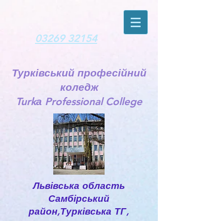
03269 32154
Турківський професійний
коледж
Turkа Professional College
Львівська область
Самбірський
район,Турківська ТГ,