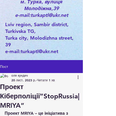
м. Турка, вулиця
Молодіжна,39
e-mail:turkaptl@ukr.net
Lviv region, Sambir district,
Turkivska TG,
Turka city, Molodizhna street,
39
e-mail:
turkaptl@ukr.net
Пост
оля кундич
20 лист. 2023 р.
Читати 1 хв
Проект
Кіберполіції”StopRussia|
MRIYA”
Проект MRIYA – це ініціатива з 