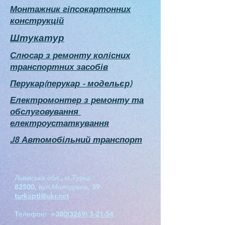
Монтажник гіпсокартонних
конструкцій
Штукатур
Слюсар з ремонту колісних
транспортних засобів
Перукар(перукар - модельєр)
Електромонтер з ремонту та
обслуговування
електроустаткування
J8 Автомобільний транспорт
Львівська обл., м.Турка
82500, вул.Молодіжна, 39
turkaptl@ukr.net
Tелефон: +38
0(3269) 3-21-54