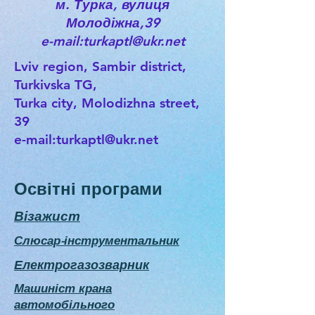
м. Турка, вулиця
Молодіжна,39
e-mail:turkaptl@ukr.net
Lviv region, Sambir district,
Turkivska TG,
Turka city, Molodizhna street,
39
e-mail:
turkaptl@ukr.net
Освітні програми
Візажист
Слюсар-інструментальник
Електрогазозварник
Машиніст крана
автомобільного