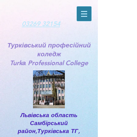
03269 32154
Турківський професійний
коледж
Turkа Professional College
Львівська область
Самбірський
район,Турківська ТГ,